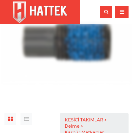
KESİCİ TAKIMLAR
Delme
Karbür Matkaplar