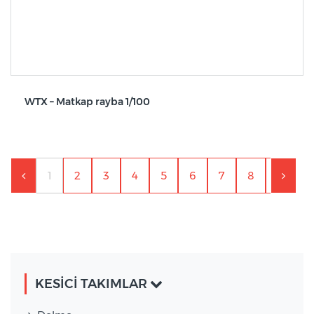
WTX – Matkap rayba 1/100
1
2
3
4
5
6
7
8
9
1
KESİCİ TAKIMLAR