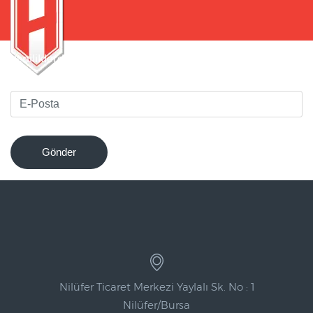
Yeniliklerden haberdar olmak için bültenimize kaydolun
!
Gönder
Nilüfer Ticaret Merkezi Yaylalı Sk. No : 1
Nilüfer/Bursa