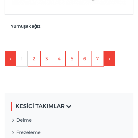
Yumuşak ağız
1
2
3
4
5
6
7
KESİCİ TAKIMLAR
Delme
Frezeleme