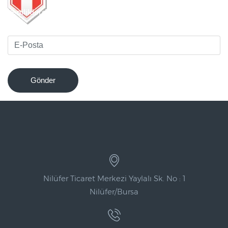
Yeniliklerden haberdar olmak için bültenimize kaydolun
!
Gönder
Nilüfer Ticaret Merkezi Yaylalı Sk. No : 1
Nilüfer/Bursa