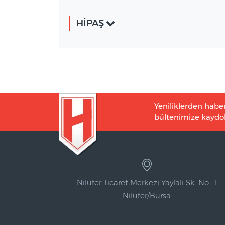
HİPAŞ
Yeniliklerden habe
bültenimize kaydol
Nilüfer Ticaret Merkezi Yaylalı Sk. No : 1
Nilüfer/Bursa