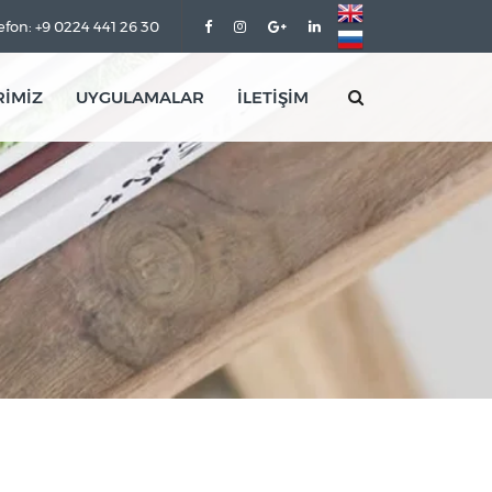
efon: +9 0224 441 26 30
RİMİZ
UYGULAMALAR
İLETİŞİM