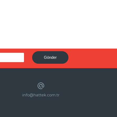
Gönder
info@hattek.com.tr